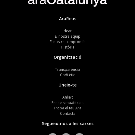
AraReus
Ideari
El nostre equip
El nostre compromís
Història
Organització
Transparència
Codi ètic
Uneix-te
Afilia't
Fes-te simpatitzant
Troba el teu Ara
Contacta
Segueix-nos a les xarxes